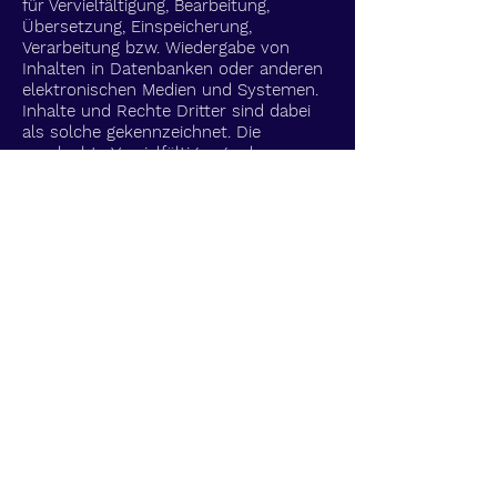
für Vervielfältigung, Bearbeitung,
Übersetzung, Einspeicherung,
Verarbeitung bzw. Wiedergabe von
Inhalten in Datenbanken oder anderen
elektronischen Medien und Systemen.
Inhalte und Rechte Dritter sind dabei
als solche gekennzeichnet. Die
unerlaubte Vervielfältigung oder
Weitergabe einzelner Inhalte oder
kompletter Seiten ist nicht gestattet
und strafbar. Lediglich die Herstellung
von Kopien und Downloads für den
persönlichen, privaten und nicht
kommerziellen Gebrauch ist erlaubt.
Die Darstellung dieser Website in
fremden Frames ist nur mit
schriftlicher Erlaubnis zulässig.
Datenschutz
Durch den Besuch der Website des
Anbieters können Informationen über
den Zugriff (Datum, Uhrzeit,
betrachtete Seite) gespeichert werden.
Diese Daten gehören nicht zu den